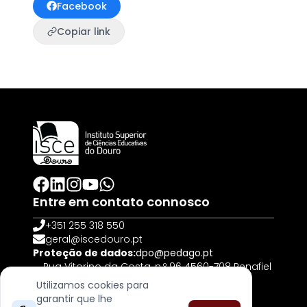
Facebook
Copiar link
Entre em contato connosco
+351 255 318 550
geral@iscedouro.pt
Proteção de dados:
dpo@pedago.pt
Rua Vitorino da Costa, n.º 96 4560-708 Penafiel
| PORTUGAL
Utilizamos cookies para
garantir que lhe