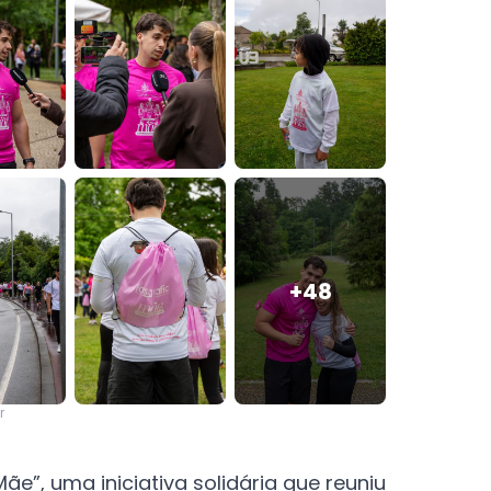
+
48
r
”, uma iniciativa solidária que reuniu