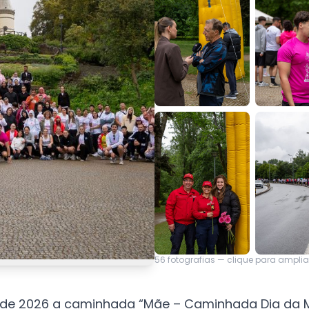
56
fotografias — clique para amplia
de 2026 a caminhada “Mãe – Caminhada Dia da Mãe