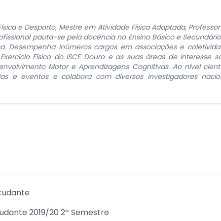
ísica e Desporto, Mestre em Atividade Física Adaptada, Profess
rofissional pauta-se pela docência no Ensino Básico e Secundário
ica. Desempenha inúmeros cargos em associações e coletividad
xercício Físico do ISCE Douro e as suas áreas de interesse s
nvolvimento Motor e Aprendizagens Cognitivas. Ao nível científ
s e eventos e colabora com diversos investigadores nacionai
tudante
studante 2019/20 2º Semestre