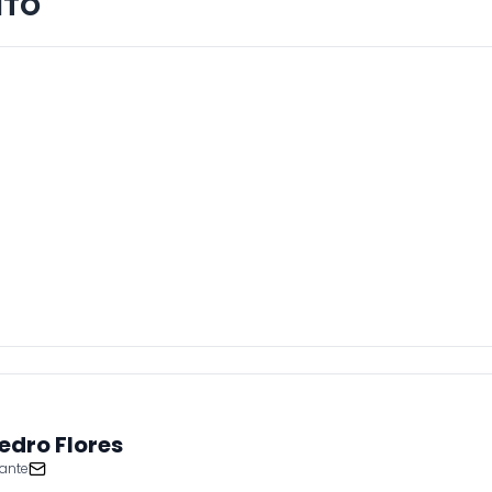
NTO
edro Flores
ante