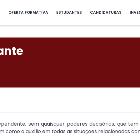
S
OFERTA FORMATIVA
ESTUDANTES
CANDIDATURAS
INVE
ante
ependente, sem quaisquer poderes decisórios, que te
bem como o auxílio em todas as situações relacionadas c