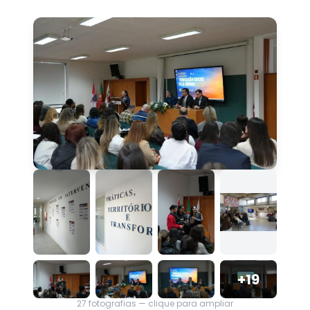
+
19
27
fotografias — clique para ampliar