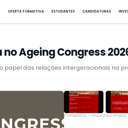
S
OFERTA FORMATIVA
ESTUDANTES
CANDIDATURAS
INVE
a no Ageing Congress 202
o papel das relações intergeracionais na 
2
fotografias — clique para ampliar