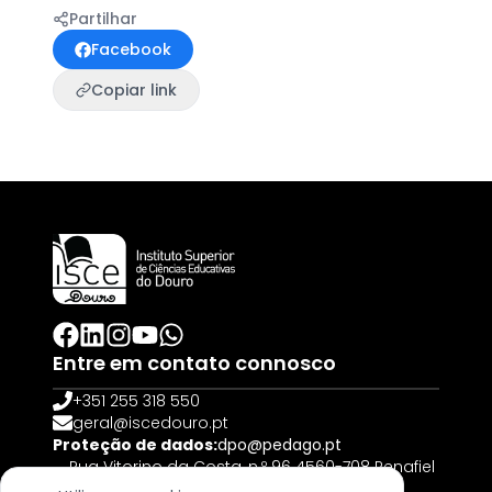
Partilhar
Facebook
Copiar link
Entre em contato connosco
+351 255 318 550
geral@iscedouro.pt
Proteção de dados:
dpo@pedago.pt
Rua Vitorino da Costa, n.º 96 4560-708 Penafiel
| PORTUGAL