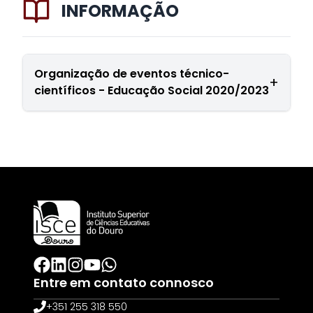
INFORMAÇÃO
Organização de eventos técnico-
+
científicos - Educação Social 2020/2023
2020/21
(https://assets.contentless.pt/495d0f5d-be7f-
47e9-980c-
01524cafd65b/zArchives/Library/Relatorios/relator
2021.pdf) foram realizadas as seguintes
atividades que permitiram uma ligação à
intervenção dos educadores sociais: (1) Aula
Aberta online “Responsabilidade social dos
contextos de desporto: atletas e cidadãos na
Entre em contato connosco
construção de sociedades inclusivas”; (2) Ação
+351 255 318 550
de Curta Duração (ACD): “Metodologias Ativas –