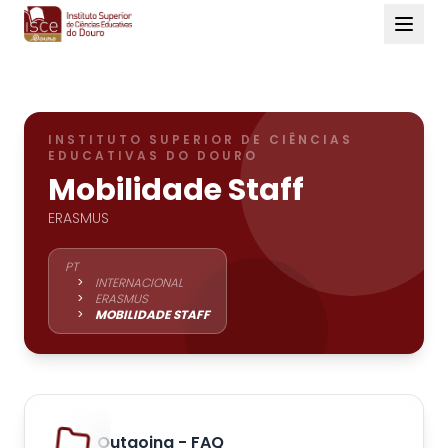
INSTITUTO SUPERIOR DE CIÊNCIAS
EDUCATIVAS DO DOURO
Mobilidade Staff
ERASMUS
PT
>
INTERNACIONAL
>
ERASMUS
>
MOBILIDADE STAFF
Outgoing - FAQ