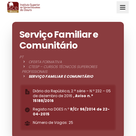
Serviço Familiar e
Comunitário
PT
>
OFERTA FORMATIVA
>
CTESP – CURSOS TÉCNICOS SUPERIORES
PROFISSIONAIS
>
SERVIÇO FAMILIAR E COMUNITÁRIO
Diário da República, 2.ª série – N.º 232 – 05
de dezembro de 2016
, Aviso n.º
15188/2016
Registo na DGES n.º
R/Cr 96/2014 de 22-
04-2015
Número de Vagas:
25