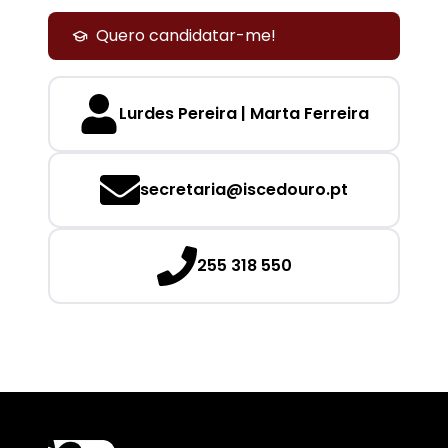
Quero candidatar-me!
Lurdes Pereira | Marta Ferreira
secretaria@iscedouro.pt
255 318 550