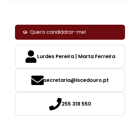
Quero candidatar-me!
Lurdes Pereira | Marta Ferreira
secretaria@iscedouro.pt
255 318 550