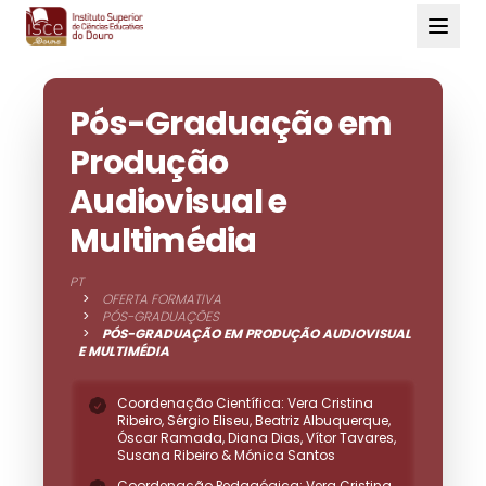
Pós-Graduação em
Produção
Audiovisual e
Multimédia
PT
>
OFERTA FORMATIVA
>
PÓS-GRADUAÇÕES
>
PÓS-GRADUAÇÃO EM PRODUÇÃO AUDIOVISUAL
E MULTIMÉDIA
Coordenação Científica:
Vera Cristina
Ribeiro, Sérgio Eliseu, Beatriz Albuquerque,
Óscar Ramada, Diana Dias, Vítor Tavares,
Susana Ribeiro & Mónica Santos
Coordenação Pedagógica:
Vera Cristina