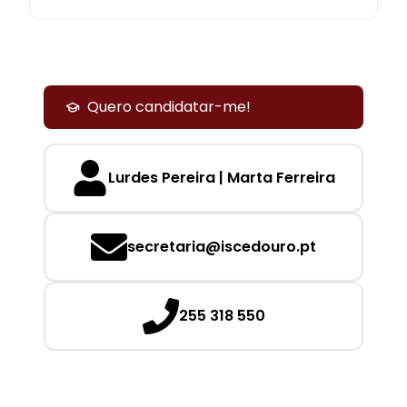
Quero candidatar-me!
Lurdes Pereira | Marta Ferreira
secretaria@iscedouro.pt
255 318 550